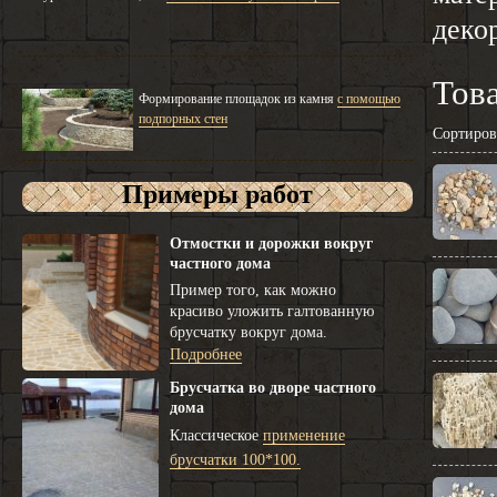
деко
Тов
Формирование площадок из камня
с помощью
подпорных стен
Сортиров
Примеры работ
Отмостки и дорожки вокруг
частного дома
Пример того, как можно
красиво уложить галтованную
брусчатку вокруг дома.
Подробнее
Брусчатка во дворе частного
дома
Классическое
применение
брусчатки 100*100.