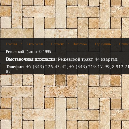
Главная
:
О компании
:
Согласие
:
Политика
:
Где купить
:
Приме
Режевской Гранит © 1995
Выставочная площадка:
Режевской тракт, 44 квартал.
Телефон:
+7 (343) 226-43-42, +7 (343) 219-17-99, 8 912 2
87
Электронная почта:
info@progranit.pro