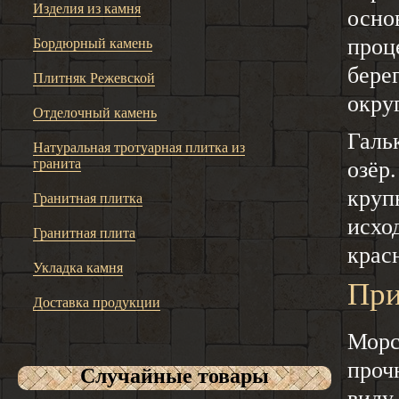
Изделия из камня
осно
проц
Бордюрный камень
бере
Плитняк Режевской
окру
Отделочный камень
Галь
Натуральная тротуарная плитка из
гранита
озёр
круп
Гранитная плитка
исхо
Гранитная плита
крас
Укладка камня
При
Доставка продукции
Морс
проч
Случайные товары
виду.