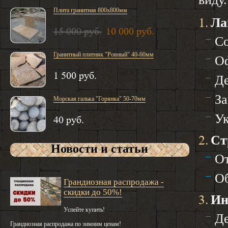
Плита гранитная 800х800мм
1.
Ла
15 000 руб.
10 000 руб.
Со
Гранитный плитняк "Ровный" 40-60мм
Оф
1 500 руб.
Де
За
Морская галька "Горянка" 50-70мм
Ук
40 руб.
2.
Ст
Новости и статьи
От
Об
Грандиозная распродажа -
скидки до 50%!
3.
Ин
Успейте купить!
Де
Грандиозная распродажа по зимним ценам!