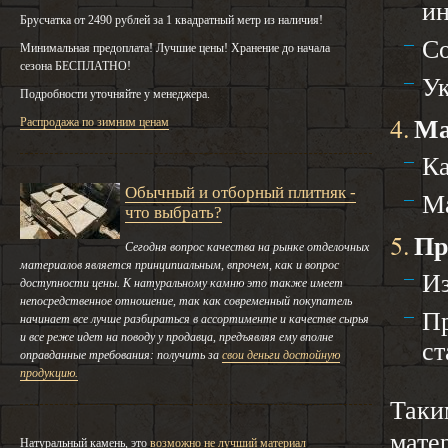
ин
Брусчатка от 2490 рублей за 1 квадратный метр из наличия!
Со
Минимальная предоплата! Лучшие цены! Хранение до начала
сезона БЕСПЛАТНО!
Ук
Подробности уточняйте у менеджера.
Распродажа по зимним ценам
4.
Ма
Ка
Обычный и отборный плитняк -
Ма
что выбрать?
5.
Пр
Сегодня вопрос качества на рынке отделочных
материалов является принципиальным, впрочем, как и вопрос
Из
доступности цены. К натуральному камню это также имеет
непосредственное отношение, так как современный покупатель
Пр
начинает все лучше разбираться в ассортименте и качестве сырья
и все реже идет на поводу у продавца, предъявляя ему вполне
ст
оправданные требования: получить за
свои деньги достойную
продукцию.
Таки
мате
Натуральный камень, это
возможно не лучший материал