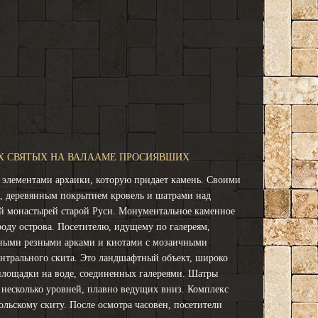
ЕХ СВЯТЫХ НА ВАЛААМЕ ПРОСИЯВШИХ
с элементами архаики, которую придает камень. Своими
 деревянным покрытием кровель и шатрами над
ий монастырей старой Руси. Монументальное каменное
оду острова. Посетителю, идущему по галереям,
енными резными арками и киотами с мозаичными
ентрального скита. Это ландшафтный объект, широко
 площадки на воде, соединенных галереями. Шатры
 несколько уровней, плавно ведущих вниз. Комплекс
льскому скиту. После осмотра часовен, посетители