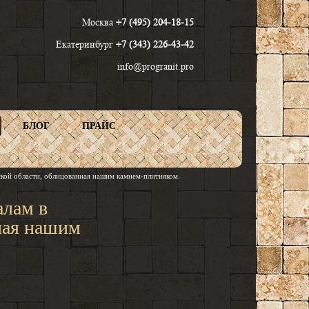
Москва
+7 (495) 204-18-15
Екатеринбург
+7 (343) 226-43-42
info@progranit.pro
БЛОГ
ПРАЙС
Найти
ской области, облицованная нашим камнем-плитняком.
алам в
ная нашим