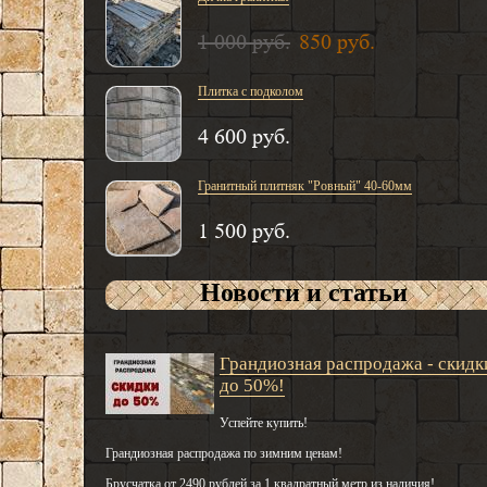
1 000 руб.
850 руб.
Плитка с подколом
4 600 руб.
Гранитный плитняк "Ровный" 40-60мм
1 500 руб.
Новости и статьи
Грандиозная распродажа - скидк
до 50%!
Успейте купить!
Грандиозная распродажа по зимним ценам!
Брусчатка от 2490 рублей за 1 квадратный метр из наличия!