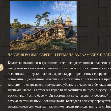
ЧАСОВНЯ ВО ИМЯ СЕРГИЯ И ГЕРМАНА ВАЛААМСКИХ И ВС
Комплекс выполнен в традициях северного деревянного зодчества 
мощными наклонными колоннами и стилобатом из крупного камня,
часовнями он перекликается с архитектурой крепостных сооружен
основание и деревянное завершение органично вписываются в прир
и
постепенно открывается прекрасное убранство часовен с белокам
иконами. Часовня встречает корабли паломников на пути в бухту ц
раскинувшийся по берегу. Он состоит из двух часовен и обзорной
служат вертикальными доминантами. Благодаря рельефу образуется
предназначен для отдыха паломников среди природы на пути к Нико