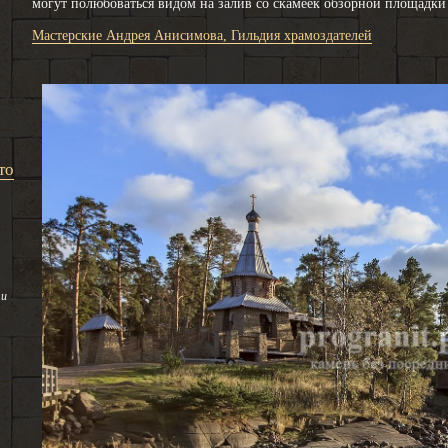
могут полюбоваться видом на залив со скамеек обзорной площадки 
Мастерские Андрея Анисимова, Гильдия храмоздателей
то
 и