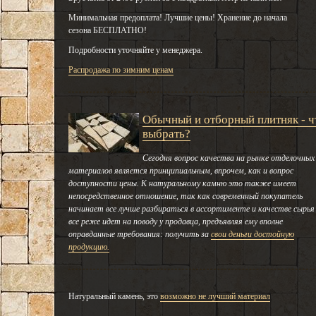
Минимальная предоплата! Лучшие цены! Хранение до начала
сезона БЕСПЛАТНО!
Подробности уточняйте у менеджера.
Распродажа по зимним ценам
Обычный и отборный плитняк - ч
выбрать?
Сегодня вопрос качества на рынке отделочных
материалов является принципиальным, впрочем, как и вопрос
доступности цены. К натуральному камню это также имеет
непосредственное отношение, так как современный покупатель
начинает все лучше разбираться в ассортименте и качестве сырья
все реже идет на поводу у продавца, предъявляя ему вполне
оправданные требования: получить за
свои деньги достойную
продукцию.
Натуральный камень, это
возможно не лучший материал