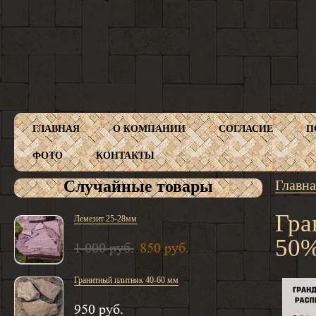
ГЛАВНАЯ
О КОМПАНИИ
СОГЛАСИЕ
П
ФОТО
КОНТАКТЫ
Случайные товары
Главна
Гра
Лемезит 25-28мм
50%
1 000 руб.
850 руб.
Гранитный плитняк 40-60 мм
950 руб.