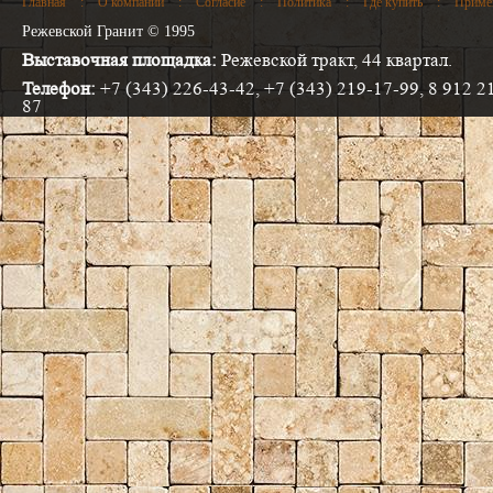
Главная
:
О компании
:
Согласие
:
Политика
:
Где купить
:
Приме
Режевской Гранит © 1995
Выставочная площадка:
Режевской тракт, 44 квартал.
Телефон:
+7 (343) 226-43-42, +7 (343) 219-17-99, 8 912 2
87
Электронная почта:
info@progranit.pro