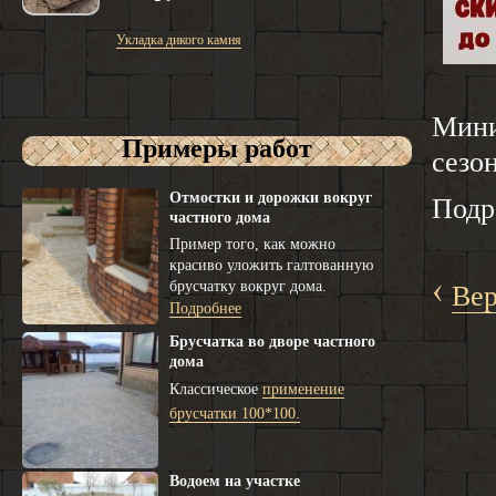
Укладка дикого камня
Мини
Примеры работ
сезо
Отмостки и дорожки вокруг
Подр
частного дома
Пример того, как можно
красиво уложить галтованную
‹
брусчатку вокруг дома.
Вер
Подробнее
Брусчатка во дворе частного
дома
Классическое
применение
брусчатки 100*100.
Водоем на участке