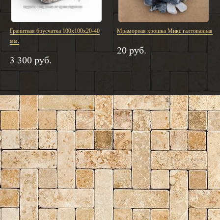
Гранитная брусчатка 100х100х20-40
Мраморная крошка Микс галтованная
мм.
20 руб.
3 300 руб.