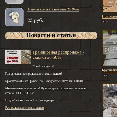
Златолит крошка галтованная 20-40мм
Природн
25 руб.
фото
Новости и статьи
Грандиозная распродажа -
скидки до 50%!
Успейте купить!
Брусчатк
Грандиозная распродажа по зимним ценам!
8 фото
Брусчатка от 2490 рублей за 1 квадратный метр из наличия!
Минимальная предоплата! Лучшие цены! Хранение до начала
сезона БЕСПЛАТНО!
Подробности уточняйте у менеджера.
Распродажа по зимним ценам