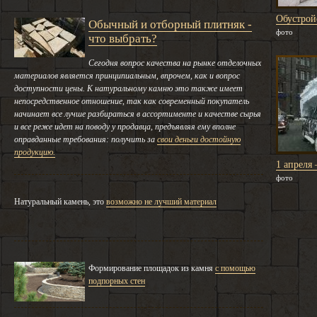
Обустрой
Обычный и отборный плитняк -
фото
что выбрать?
Сегодня вопрос качества на рынке отделочных
материалов является принципиальным, впрочем, как и вопрос
доступности цены. К натуральному камню это также имеет
непосредственное отношение, так как современный покупатель
начинает все лучше разбираться в ассортименте и качестве сырья
и все реже идет на поводу у продавца, предъявляя ему вполне
оправданные требования: получить за
свои деньги достойную
продукцию.
1 апреля
фото
Натуральный камень, это
возможно не лучший материал
Формирование площадок из камня
с помощью
подпорных стен