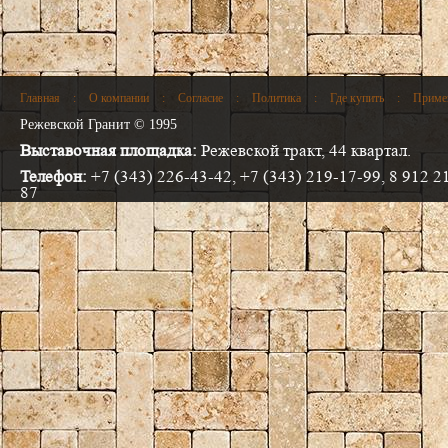
Главная
:
О компании
:
Согласие
:
Политика
:
Где купить
:
Приме
Режевской Гранит © 1995
Выставочная площадка:
Режевской тракт, 44 квартал.
Телефон:
+7 (343) 226-43-42, +7 (343) 219-17-99, 8 912 2
87
Электронная почта:
info@progranit.pro