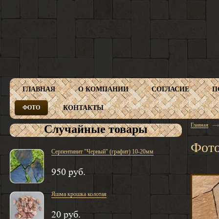
ГЛАВНАЯ
О КОМПАНИИ
СОГЛАСИЕ
П
КОНТАКТЫ
ФОТО
Главная
Случайные товары
Фот
Серпентинит "Черный" (графит) 10-20мм
950 руб.
Яшма крошка колотая
20 руб.