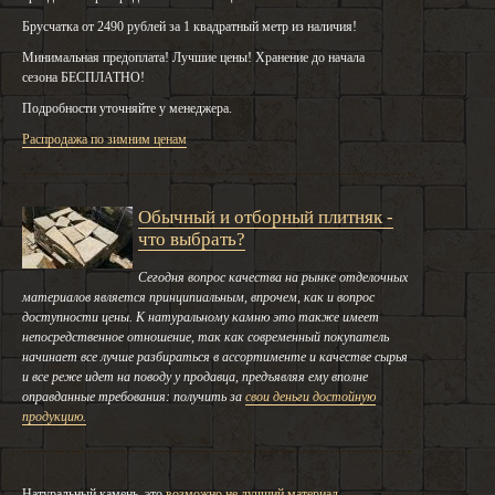
Брусчатка от 2490 рублей за 1 квадратный метр из наличия!
Минимальная предоплата! Лучшие цены! Хранение до начала
сезона БЕСПЛАТНО!
Подробности уточняйте у менеджера.
Распродажа по зимним ценам
Обычный и отборный плитняк -
что выбрать?
Сегодня вопрос качества на рынке отделочных
материалов является принципиальным, впрочем, как и вопрос
доступности цены. К натуральному камню это также имеет
непосредственное отношение, так как современный покупатель
начинает все лучше разбираться в ассортименте и качестве сырья
и все реже идет на поводу у продавца, предъявляя ему вполне
оправданные требования: получить за
свои деньги достойную
продукцию.
Натуральный камень, это
возможно не лучший материал