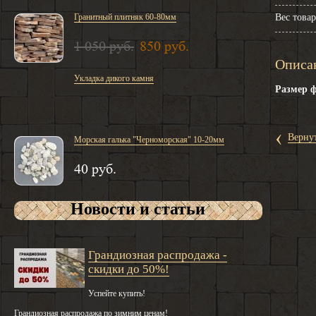
Гранитный плитняк 60-80мм
Вес товар
1 050 руб.
850 руб.
Описа
Укладка дикого камня
Размер 
‹
Вернут
Морская галька "Черноморская" 10-20мм
40 руб.
Новости и статьи
Грандиозная распродажа -
скидки до 50%!
Успейте купить!
Грандиозная распродажа по зимним ценам!