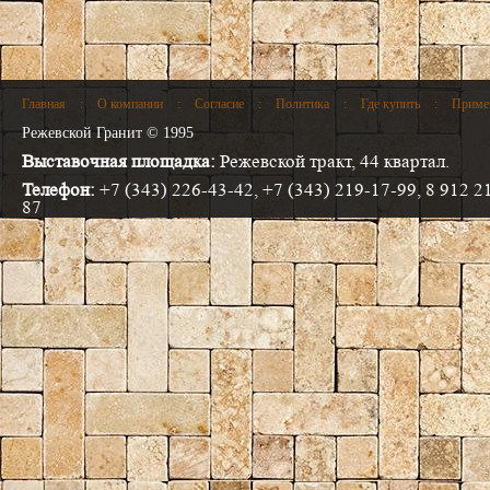
Главная
:
О компании
:
Согласие
:
Политика
:
Где купить
:
Приме
Режевской Гранит © 1995
Выставочная площадка:
Режевской тракт, 44 квартал.
Телефон:
+7 (343) 226-43-42, +7 (343) 219-17-99, 8 912 2
87
Электронная почта:
info@progranit.pro