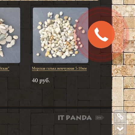
Заказать
звонок
йская"
Морская галька жемчужная 5-10мм
40 руб.