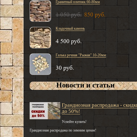
Гранитный плитняк 60-80мм
1 050 руб.
850 руб.
Кладочный камень
4 500 руб.
Галька речная "Рыжая" 10-20мм
30 руб.
Новости и статьи
Грандиозная распродажа - скидк
до 50%!
Успейте купить!
Грандиозная распродажа по зимним ценам!