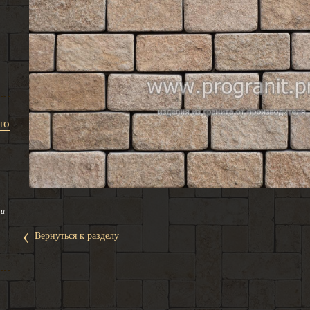
то
 и
‹
Вернуться к разделу