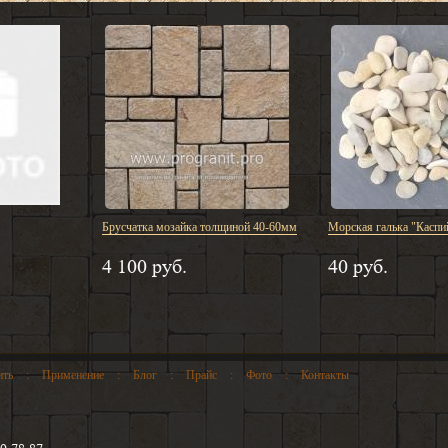
Брусчатка мозайка толщиной 40-60мм
Морская галька "Каспи
4 100 руб.
40 руб.
ить
:
Применение
:
Блог
:
Прайс
:
Фото
:
Контакты