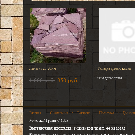
Лемезит 25-28мм
Укладка дикого камня
цена договорная
1 000 руб.
850 руб.
Главная
:
О компании
:
Согласие
:
Политика
:
Где куп
Режевской Гранит © 1995
Выставочная площадка:
Режевской тракт, 44 квартал.