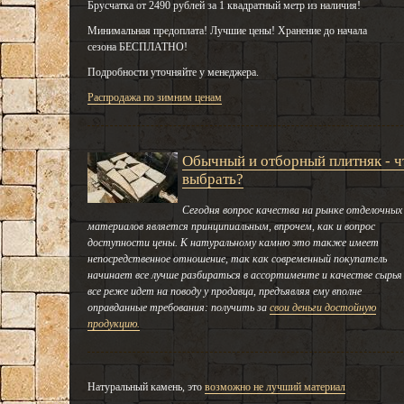
Брусчатка от 2490 рублей за 1 квадратный метр из наличия!
Минимальная предоплата! Лучшие цены! Хранение до начала
сезона БЕСПЛАТНО!
Подробности уточняйте у менеджера.
Распродажа по зимним ценам
Обычный и отборный плитняк - ч
выбрать?
Сегодня вопрос качества на рынке отделочных
материалов является принципиальным, впрочем, как и вопрос
доступности цены. К натуральному камню это также имеет
непосредственное отношение, так как современный покупатель
начинает все лучше разбираться в ассортименте и качестве сырья
все реже идет на поводу у продавца, предъявляя ему вполне
оправданные требования: получить за
свои деньги достойную
продукцию.
Натуральный камень, это
возможно не лучший материал