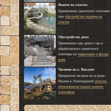
Водоем на участке
Применение гранитного плитняка
при
обустройстве водоема на
участке
Обустройство дома
Применение как дикого так и
обработанного гранитного
плитняка на
территории и фасаде
дома
Часовня на о. Вааламе
Прекрасная часовня на острове
Ваалам в Лениградской
области,
облицованная нашим камнем-
плитняком.