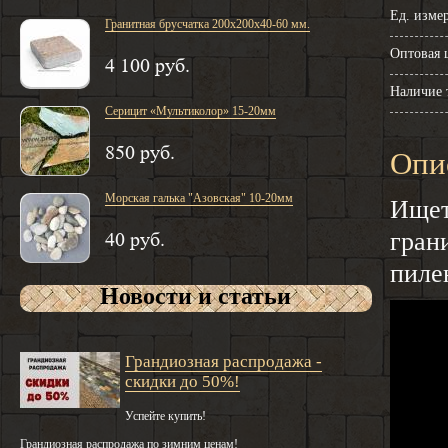
Ед. изме
Гранитная брусчатка 200х200х40-60 мм.
Оптовая ц
4 100 руб.
Наличие 
Серицит «Мультиколор» 15-20мм
850 руб.
Опи
Морская галька "Азовская" 10-20мм
Ищет
гран
40 руб.
пиле
Новости и статьи
Грандиозная распродажа -
скидки до 50%!
Успейте купить!
Грандиозная распродажа по зимним ценам!