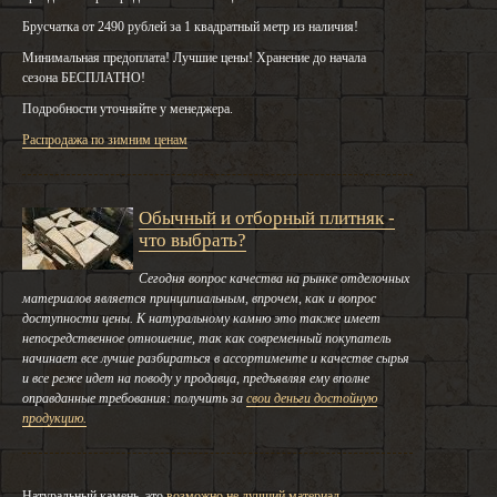
Брусчатка от 2490 рублей за 1 квадратный метр из наличия!
Минимальная предоплата! Лучшие цены! Хранение до начала
сезона БЕСПЛАТНО!
Подробности уточняйте у менеджера.
Распродажа по зимним ценам
Обычный и отборный плитняк -
что выбрать?
Сегодня вопрос качества на рынке отделочных
материалов является принципиальным, впрочем, как и вопрос
доступности цены. К натуральному камню это также имеет
непосредственное отношение, так как современный покупатель
начинает все лучше разбираться в ассортименте и качестве сырья
и все реже идет на поводу у продавца, предъявляя ему вполне
оправданные требования: получить за
свои деньги достойную
продукцию.
Натуральный камень, это
возможно не лучший материал