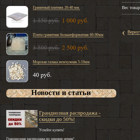
Гранитный плитняк 20-40 мм.
Вес товар
1 350 руб.
1 000 руб.
‹
Вернут
Плита гранитная большеформатная 60-90мм
3 500 руб.
2 500 руб.
Морская галька жемчужная 5-10мм
40 руб.
Новости и статьи
Грандиозная распродажа -
скидки до 50%!
Успейте купить!
Грандиозная распродажа по зимним ценам!