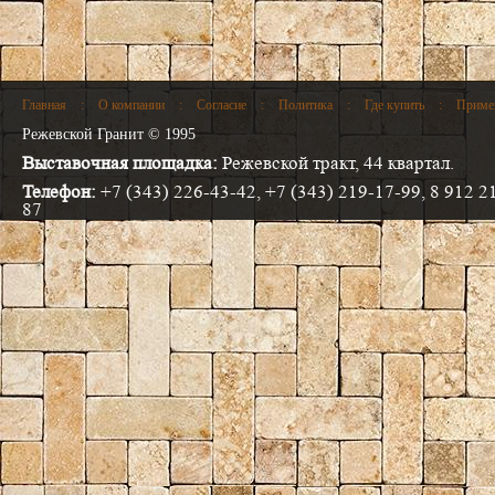
Главная
:
О компании
:
Согласие
:
Политика
:
Где купить
:
Приме
Режевской Гранит © 1995
Выставочная площадка:
Режевской тракт, 44 квартал.
Телефон:
+7 (343) 226-43-42, +7 (343) 219-17-99, 8 912 2
87
Электронная почта:
info@progranit.pro