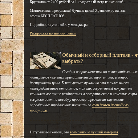
Брусчатка от 2490 рублей за 1 квадратный метр из наличия!
Минимальная предоплата! Лучшие цены! Хранение до начала
сезона БЕСПЛАТНО!
Подробности уточняйте у менеджера.
Распродажа по зимним ценам
Обычный и отборный плитняк - ч
выбрать?
Сегодня вопрос качества на рынке отделочных
материалов является принципиальным, впрочем, как и вопрос
доступности цены. К натуральному камню это также имеет
непосредственное отношение, так как современный покупатель
начинает все лучше разбираться в ассортименте и качестве сырья
все реже идет на поводу у продавца, предъявляя ему вполне
оправданные требования: получить за
свои деньги достойную
продукцию.
Натуральный камень, это
возможно не лучший материал