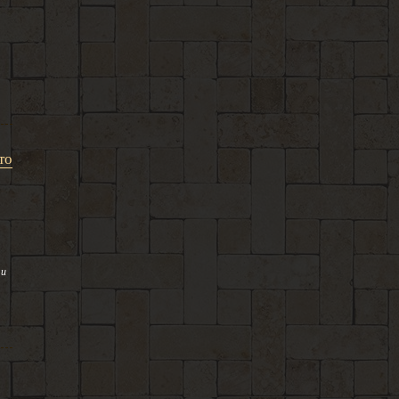
то
 и