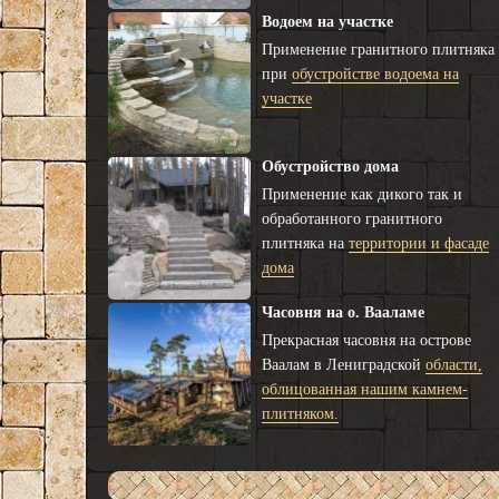
Водоем на участке
Применение гранитного плитняка
при
обустройстве водоема на
участке
Обустройство дома
Применение как дикого так и
обработанного гранитного
плитняка на
территории и фасаде
дома
Часовня на о. Вааламе
Прекрасная часовня на острове
Ваалам в Лениградской
области,
облицованная нашим камнем-
плитняком.