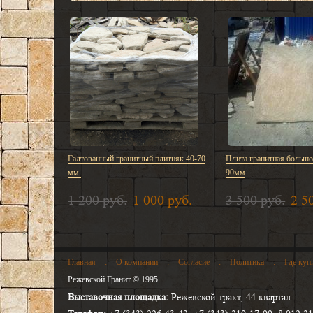
Галтованный гранитный плитняк 40-70
Плита гранитная больше
мм.
90мм
1 200 руб.
1 000 руб.
3 500 руб.
2 5
Главная
:
О компании
:
Согласие
:
Политика
:
Где куп
Режевской Гранит © 1995
Выставочная площадка:
Режевской тракт, 44 квартал.