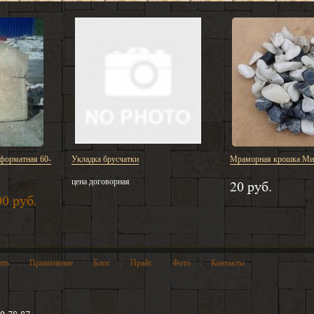
форматная 60-
Укладка брусчатки
Мраморная крошка Мик
цена договорная
20 руб.
00 руб.
ить
:
Применение
:
Блог
:
Прайс
:
Фото
:
Контакты