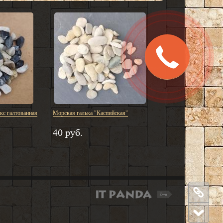
Заказать
звонок
с галтованная
Морская галька "Каспийская"
40 руб.