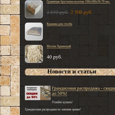
Гранитная брусчатка колотая 100х100х50-70 мм.
2 850 руб.
2 500 руб.
Крышка для столба
Меотис Крымский
40 руб.
Новости и статьи
Грандиозная распродажа - скидк
до 50%!
Успейте купить!
Грандиозная распродажа по зимним ценам!