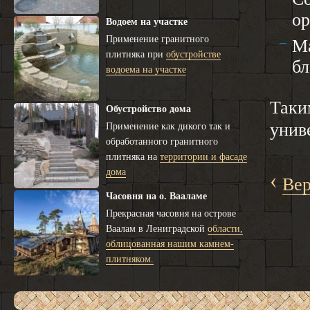
ор
Водоем на участке
Применение гранитного
Ма
плитняка при
обустройстве
бл
водоема на участке
Таки
Обустройство дома
унив
Применение как дикого так и
обработанного гранитного
плитняка на
территории и фасаде
дома
‹
Вер
Часовня на о. Вааламе
Прекрасная часовня на острове
Ваалам в Лениградской
области,
облицованная нашим камнем-
плитняком.