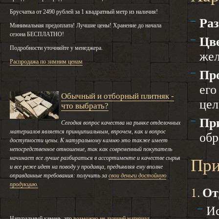
Брусчатка от 2490 рублей за 1 квадратный метр из наличия!
Ра
Минимальная предоплата! Лучшие цены! Хранение до начала
сезона БЕСПЛАТНО!
Цв
Подробности уточняйте у менеджера.
жел
Распродажа по зимним ценам
Пр
его
Обычный и отборный плитняк -
цел
что выбрать?
Пр
Сегодня вопрос качества на рынке отделочных
материалов является принципиальным, впрочем, как и вопрос
обр
доступности цены. К натуральному камню это также имеет
непосредственное отношение, так как современный покупатель
начинает все лучше разбираться в ассортименте и качестве сырья
При
и все реже идет на поводу у продавца, предъявляя ему вполне
оправданные требования: получить за
свои деньги достойную
продукцию.
1.
От
Ис
Натуральный камень, это
возможно не лучший материал