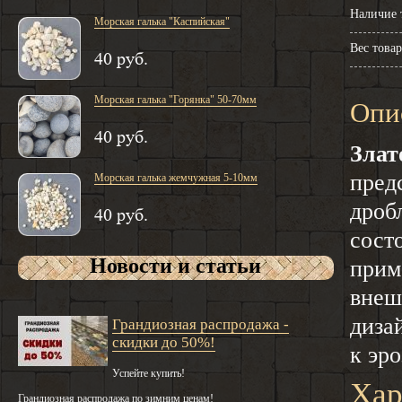
Наличие 
Морская галька "Каспийская"
Вес товар
40 руб.
Морская галька "Горянка" 50-70мм
Опи
40 руб.
Злат
пред
Морская галька жемчужная 5-10мм
дроб
40 руб.
сост
Новости и статьи
прим
внеш
диза
Грандиозная распродажа -
скидки до 50%!
к эр
Успейте купить!
Хар
Грандиозная распродажа по зимним ценам!