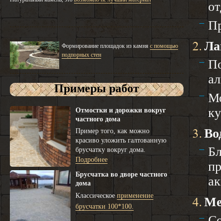
от
Пр
2.
Ла
Формирование площадок из камня
с помощью
подпорных стен
По
ал
Примеры работ
Мо
ку
Отмостки и дорожки вокруг
частного дома
3.
Во
Пример того, как можно
красиво уложить галтованную
Бл
брусчатку вокруг дома.
Подробнее
пр
Брусчатка во дворе частного
ак
дома
Классическое
применение
4.
Ме
брусчатки 100*100.
Со