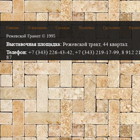
Главная
:
О компании
:
Согласие
:
Политика
:
Где купить
:
Приме
Режевской Гранит © 1995
Выставочная площадка:
Режевской тракт, 44 квартал.
Телефон:
+7 (343) 226-43-42, +7 (343) 219-17-99, 8 912 2
87
Электронная почта:
info@progranit.pro