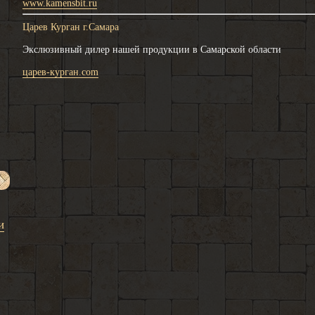
www.kamensbit.ru
Царев Курган г.Самара
Экслюзивный дилер нашей продукции в Самарской области
царев-курган.com
и