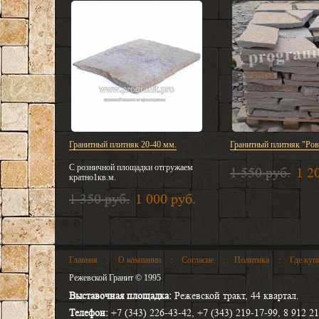
Гранитный плитняк 20-40 мм.
Гранитный плитняк "Ро
С розничной площадки отгружаем
1 550 руб.
1 2
кратно1кв.м.
1 350 руб.
1 000 руб.
Главная
:
О компании
:
Согласие
:
Политика
:
Где куп
Режевской Гранит © 1995
Выставочная площадка:
Режевской тракт, 44 квартал.
Телефон:
+7 (343) 226-43-42, +7 (343) 219-17-99, 8 912 21