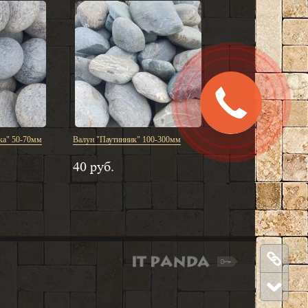
Заказать
звонок
ка" 50-70мм
Валун "Паутинник" 100-300мм
40 руб.