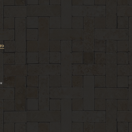
то
 и