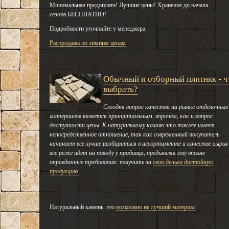
Минимальная предоплата! Лучшие цены! Хранение до начала
сезона БЕСПЛАТНО!
Подробности уточняйте у менеджера.
Распродажа по зимним ценам
Обычный и отборный плитняк - ч
выбрать?
Сегодня вопрос качества на рынке отделочных
материалов является принципиальным, впрочем, как и вопрос
доступности цены. К натуральному камню это также имеет
непосредственное отношение, так как современный покупатель
начинает все лучше разбираться в ассортименте и качестве сырья
все реже идет на поводу у продавца, предъявляя ему вполне
оправданные требования: получить за
свои деньги достойную
продукцию.
Натуральный камень, это
возможно не лучший материал