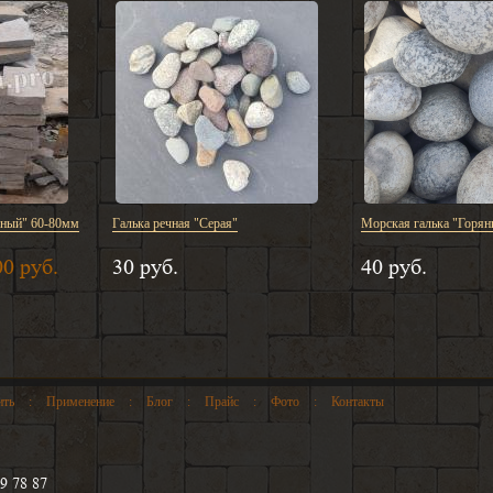
вный" 60-80мм
Галька речная "Серая"
Морская галька "Горян
00 руб.
30 руб.
40 руб.
ить
:
Применение
:
Блог
:
Прайс
:
Фото
:
Контакты
9 78 87